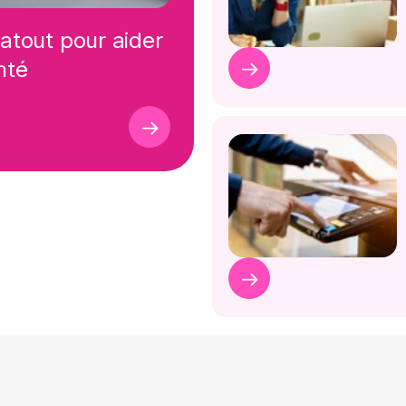
 atout pour aider
nté