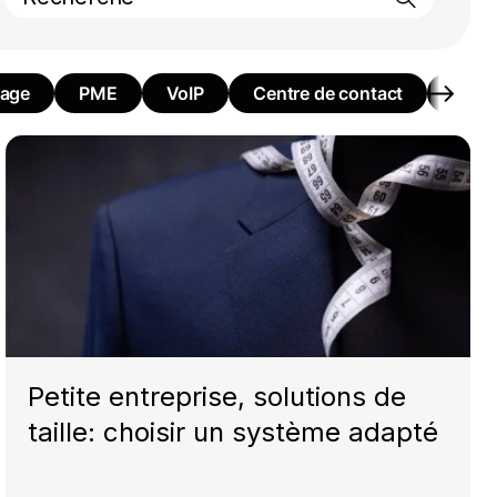
uage
PME
VoIP
Centre de contact
Form
Petite entreprise, solutions de
taille: choisir un système adapté