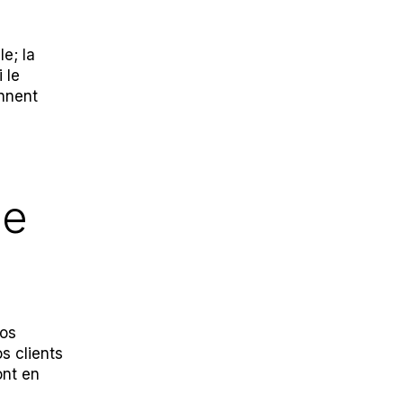
e; la
 le
ennent
le
vos
s clients
ont en