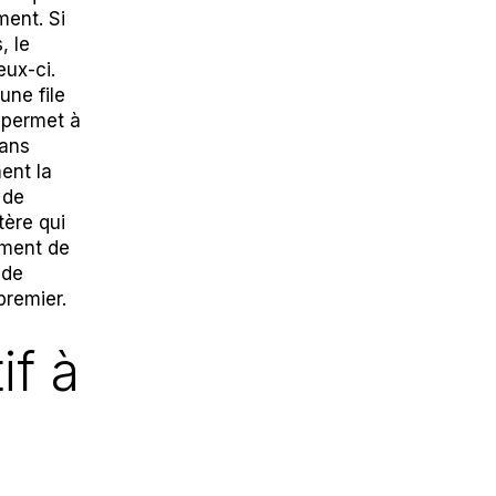
ment. Si
, le
eux-ci.
une file
a permet à
sans
ent la
 de
tère qui
ement de
 de
premier.
if à