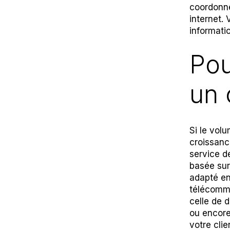
coordonné
internet.
informati
Pou
un 
Si le vol
croissan
service d
basée sur
adapté en
télécommu
celle de 
ou encore
votre cli