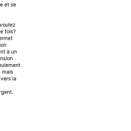
se et se
 voulez
e fois?
ermet
ion
ent à un
ension
seulement
, mais
vers la
rgent.