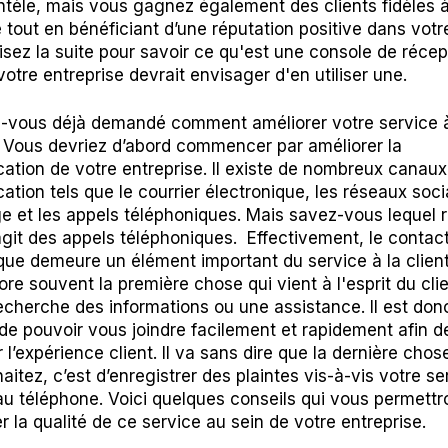
entèle, mais vous gagnez également des clients fidèles 
e tout en bénéficiant d’une réputation positive dans votr
Lisez la suite pour savoir ce qu'est une console de récep
otre entreprise devrait envisager d'en utiliser une.
-vous déjà demandé comment améliorer votre service à
? Vous devriez d’abord commencer par améliorer la
tion de votre entreprise. Il existe de nombreux canaux
tion tels que le courrier électronique, les réseaux soci
e et les appels téléphoniques. Mais savez-vous lequel 
’agit des appels téléphoniques. Effectivement, le contac
que demeure un élément important du service à la client
re souvent la première chose qui vient à l'esprit du cli
 recherche des informations ou une assistance. Il est don
 de pouvoir vous joindre facilement et rapidement afin d
l’expérience client. Il va sans dire que la dernière chos
itez, c’est d’enregistrer des plaintes vis-à-vis votre se
 au téléphone. Voici quelques conseils qui vous permettr
r la qualité de ce service au sein de votre entreprise.