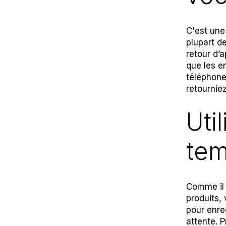
C'est une
plupart d
retour d’
que les e
téléphone
retournie
Uti
tem
Comme il 
produits,
pour enre
attente. 