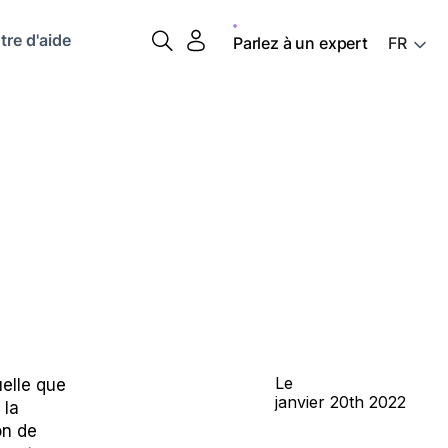
tre d'aide
Parlez à un expert
Le
uelle que
janvier
20th
2022
 la
on de