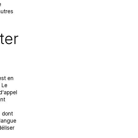
e
autres
ter
est en
. Le
d'appel
ent
s dont
 langue
éliser