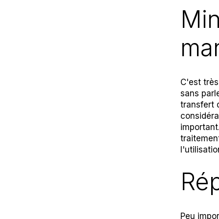
Min
ma
C'est très
sans parl
transfert
considéra
important
traitemen
l'utilisat
Rép
Peu impor