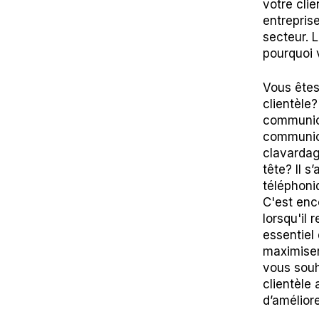
votre cli
entrepris
secteur. 
pourquoi v
Vous êtes
clientèle
communica
communica
clavardag
tête? Il s
téléphoni
C'est enco
lorsqu'il
essentiel
maximiser 
vous souha
clientèle
d’améliore