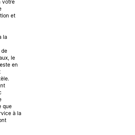
à votre
e
tion et
 la
 de
aux, le
reste en
t
èle.
ent
c
e
e que
rvice à la
ont