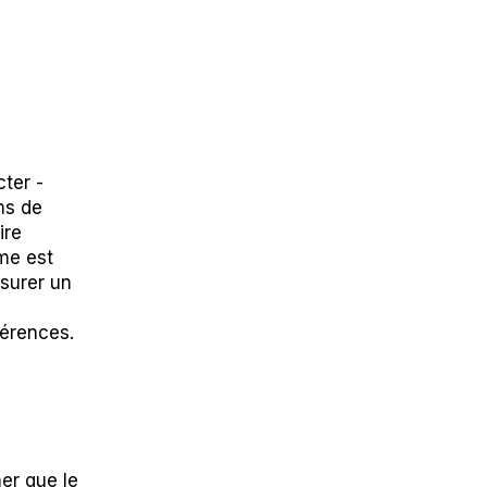
cter -
ns de
ire
me est
surer un
férences.
er que le