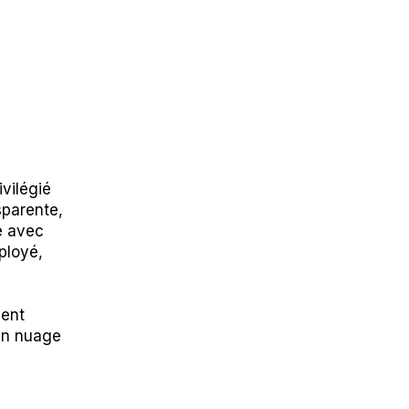
vilégié
sparente,
e avec
mployé,
ent
 en nuage