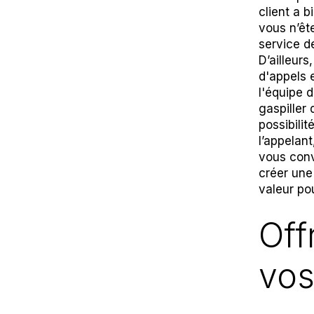
client a 
vous n’êt
service 
D’ailleur
d'appels 
l'équipe 
gaspiller 
possibilit
l’appelant
vous conv
créer une 
valeur po
Off
vos