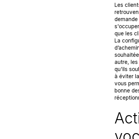
Les client
retrouven
demande n
s'occupen
que les c
La config
d’achemin
souhaitée
autre, le
qu'ils so
à éviter l
vous perm
bonne des
réception
Act
voc