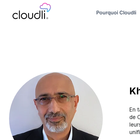
Pourquoi Cloudli
Kh
En t
de C
leur
unif