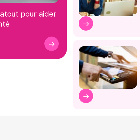
 atout pour aider
nté