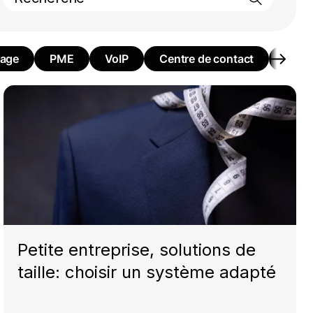
uage
PME
VoIP
Centre de contact
Form
Petite entreprise, solutions de
taille: choisir un système adapté