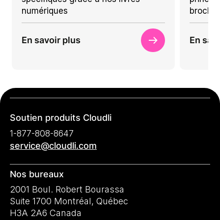
numériques
brochu
En savoir plus
En savo
Soutien produits Cloudli
1-877-808-8647
service@cloudli.com
Nos bureaux
2001 Boul. Robert Bourassa
Suite 1700 Montréal, Québec
H3A 2A6 Canada