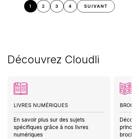
1
2
3
4
SUIVANT
Découvrez Cloudli
LIVRES NUMÉRIQUES
BROCH
En savoir plus sur des sujets
Découv
spécifiques grâce à nos livres
princip
numériques
brochu