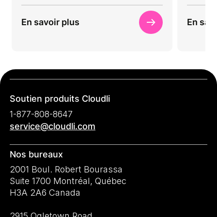
En savoir plus
En savo
Soutien produits Cloudli
1-877-808-8647
service@cloudli.com
Nos bureaux
2001 Boul. Robert Bourassa
Suite 1700 Montréal, Québec
H3A 2A6 Canada
2915 Ogletown Road,