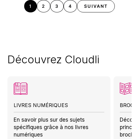
1
2
3
4
SUIVANT
Découvrez Cloudli
LIVRES NUMÉRIQUES
BROCH
En savoir plus sur des sujets
Découv
spécifiques grâce à nos livres
princip
numériques
brochu