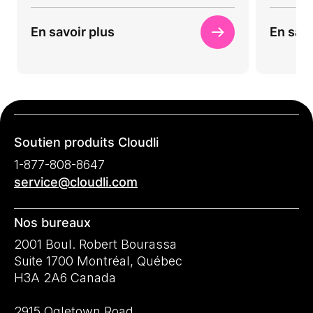
En savoir plus
En savo
Soutien produits Cloudli
1-877-808-8647
service@cloudli.com
Nos bureaux
2001 Boul. Robert Bourassa
Suite 1700 Montréal, Québec
H3A 2A6 Canada
2915 Ogletown Road,