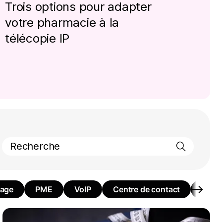
Trois options pour adapter
votre pharmacie à la
télécopie IP
uage
PME
VoIP
Centre de contact
Form