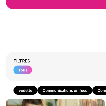
FILTRES
Tous
vedette
Communications unifées
Comm