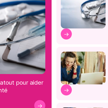
 atout pour aider
nté