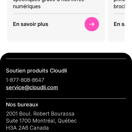
numériques
brochu
En savoir plus
En savo
Soutien produits Cloudli
1-877-808-8647
service@cloudli.com
Nos bureaux
2001 Boul. Robert Bourassa
Suite 1700 Montréal, Québec
H3A 2A6 Canada