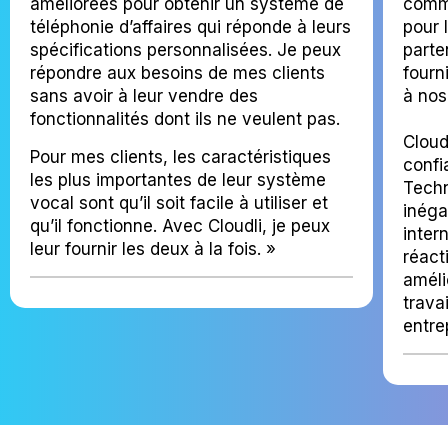
améliorées pour obtenir un système de
commu
téléphonie d’affaires qui réponde à leurs
pour 
spécifications personnalisées. Je peux
parte
répondre aux besoins de mes clients
fourn
sans avoir à leur vendre des
à nos 
fonctionnalités dont ils ne veulent pas.
Cloud
Pour mes clients, les caractéristiques
conf
les plus importantes de leur système
Techn
vocal sont qu’il soit facile à utiliser et
inéga
qu’il fonctionne. Avec Cloudli, je peux
inter
leur fournir les deux à la fois. »
réact
améli
travai
entre