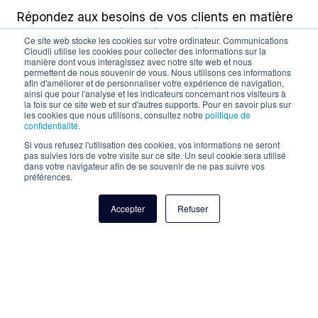
Répondez aux besoins de vos clients en matière
de transmission sécurisée et vérifiable de
Ce site web stocke les cookies sur votre ordinateur. Communications
documents grâce aux solutions de télécopie IP
Cloudli utilise les cookies pour collecter des informations sur la
manière dont vous interagissez avec notre site web et nous
de Cloudli.
permettent de nous souvenir de vous. Nous utilisons ces informations
afin d'améliorer et de personnaliser votre expérience de navigation,
ainsi que pour l'analyse et les indicateurs concernant nos visiteurs à
la fois sur ce site web et sur d'autres supports. Pour en savoir plus sur
En savoir plus
les cookies que nous utilisons, consultez notre
politique de
confidentialité
.
Si vous refusez l'utilisation des cookies, vos informations ne seront
pas suivies lors de votre visite sur ce site. Un seul cookie sera utilisé
dans votre navigateur afin de se souvenir de ne pas suivre vos
préférences.
Accepter
Refuser