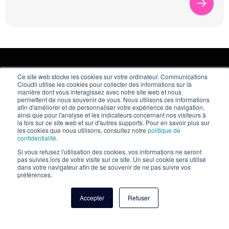
FAQ sur les notifications
Ce site web stocke les cookies sur votre ordinateur. Communications
Cloudli utilise les cookies pour collecter des informations sur la
d’affaires
manière dont vous interagissez avec notre site web et nous
permettent de nous souvenir de vous. Nous utilisons ces informations
afin d'améliorer et de personnaliser votre expérience de navigation,
ainsi que pour l'analyse et les indicateurs concernant nos visiteurs à
la fois sur ce site web et sur d'autres supports. Pour en savoir plus sur
les cookies que nous utilisons, consultez notre
politique de
Qu’est-ce qu’une notification
confidentialité
.
d’affaires?
Si vous refusez l'utilisation des cookies, vos informations ne seront
pas suivies lors de votre visite sur ce site. Un seul cookie sera utilisé
dans votre navigateur afin de se souvenir de ne pas suivre vos
Les notifications d’affaires sont des
préférences.
messages que vous envoyez à votre
Accepter
Refuser
clientèle. Historiquement, ces notifications
étaient envoyées au moyen de panneaux
d’affichage, de journaux et de courriers.