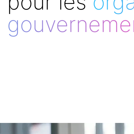
pour les
org
gouverneme