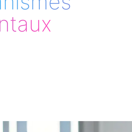
anismes
ntaux