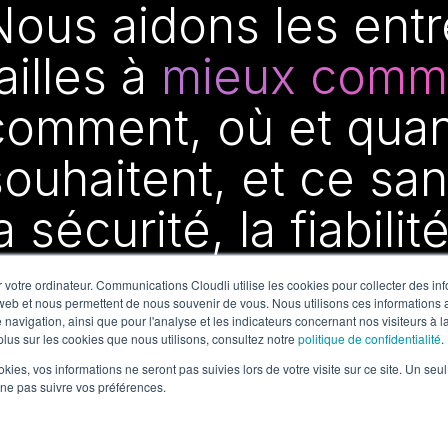
Nous aidons les entr
ailles à
mieux comm
comment, où et quan
souhaitent, et ce s
a sécurité, la fiabilit
 votre ordinateur. Communications Cloudli utilise les cookies pour collecter des in
 web et nous permettent de nous souvenir de vous. Nous utilisons ces informations a
navigation, ainsi que pour l'analyse et les indicateurs concernant nos visiteurs à la 
plus sur les cookies que nous utilisons, consultez notre
politique de confidentialité
.
ookies, vos informations ne seront pas suivies lors de votre visite sur ce site. Un seu
 ne pas suivre vos préférences.
rp.