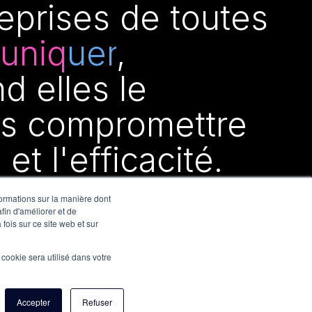
eprises de toutes
uniquer
,
d elles le
ans compromettre
é et l'efficacité.
formations sur la manière dont
fin d'améliorer et de
fois sur ce site web et sur
l cookie sera utilisé dans votre
Accepter
Refuser