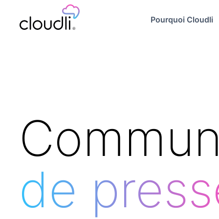
Pourquoi Cloudli
Commun
de press