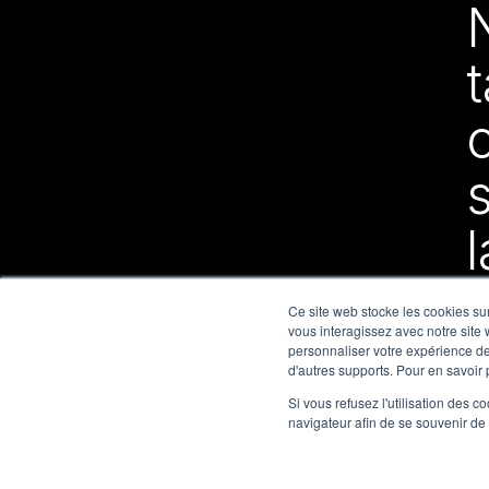
t
l
Ce site web stocke les cookies sur
vous interagissez avec notre site
personnaliser votre expérience de 
d'autres supports. Pour en savoir 
Si vous refusez l'utilisation des c
navigateur afin de se souvenir de
Tous droits réservés © 2026 Cloudli Communications Co